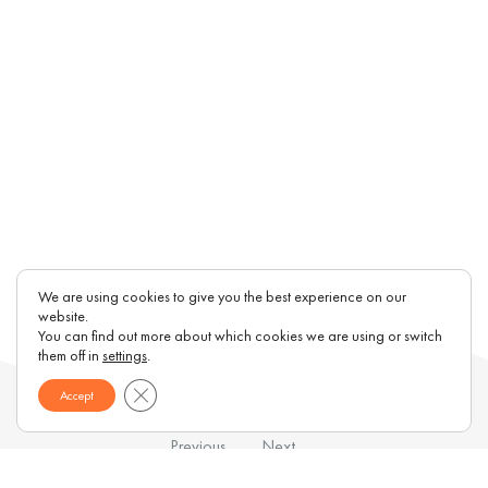
We are using cookies to give you the best experience on our
website.
You can find out more about which cookies we are using or switch
them off in
settings
.
Close GDPR Cookie Banner
Accept
Previous
Next
Article
Article