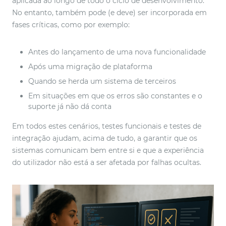
aplicada ao longo de todo o ciclo de desenvolvimento.
No entanto, também pode (e deve) ser incorporada em
fases críticas, como por exemplo:
Antes do lançamento de uma nova funcionalidade
Após uma migração de plataforma
Quando se herda um sistema de terceiros
Em situações em que os erros são constantes e o
suporte já não dá conta
Em todos estes cenários, testes funcionais e testes de
integração ajudam, acima de tudo, a garantir que os
sistemas comunicam bem entre si e que a experiência
do utilizador não está a ser afetada por falhas ocultas.