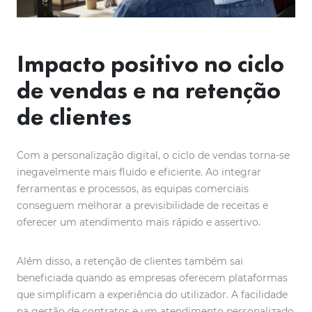
Impacto positivo no ciclo
de vendas e na retenção
de clientes
Com a personalização digital, o ciclo de vendas torna-se
inegavelmente mais fluido e eficiente. Ao integrar
ferramentas e processos, as equipas comerciais
conseguem melhorar a previsibilidade de receitas e
oferecer um atendimento mais rápido e assertivo.
Além disso, a retenção de clientes também sai
beneficiada quando as empresas oferecem plataformas
que simplificam a experiência do utilizador. A facilidade
na gestão de contratos e um atendimento personalizado