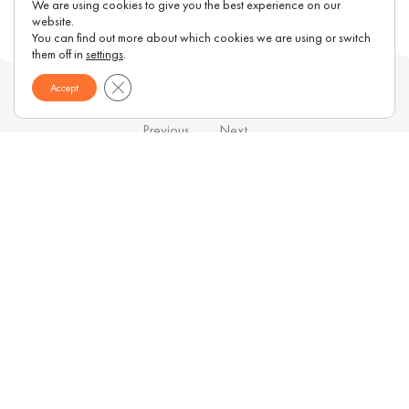
We are using cookies to give you the best experience on our
website.
You can find out more about which cookies we are using or switch
them off in
settings
.
Close GDPR Cookie Banner
Accept
Previous
Next
Article
Article
Eurotux
Infrastructure
Raycon (UK)
Complaints Portal