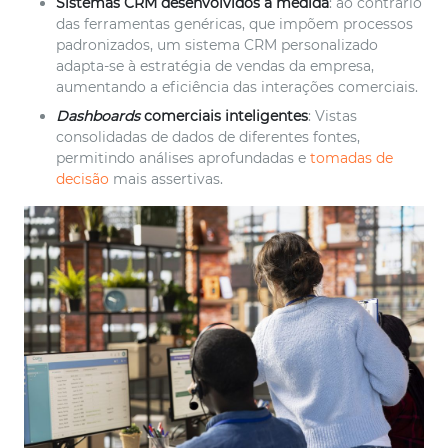
Sistemas CRM desenvolvidos à medida
: ao contrário
das ferramentas genéricas, que impõem processos
padronizados, um sistema CRM personalizado
adapta-se à estratégia de vendas da empresa,
aumentando a eficiência das interações comerciais.
Dashboards
comerciais inteligentes
: Vistas
consolidadas de dados de diferentes fontes,
permitindo análises aprofundadas e
tomadas de
decisão
mais assertivas.