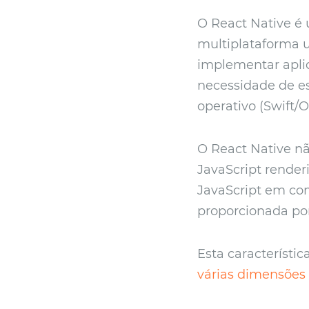
O React Native é 
multiplataforma u
implementar apli
necessidade de e
operativo (Swift/O
O React Native nã
JavaScript render
JavaScript em com
proporcionada po
Esta característi
várias dimensões 