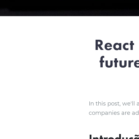
React 
futur
In this post, we'
companies are ado
Introduç