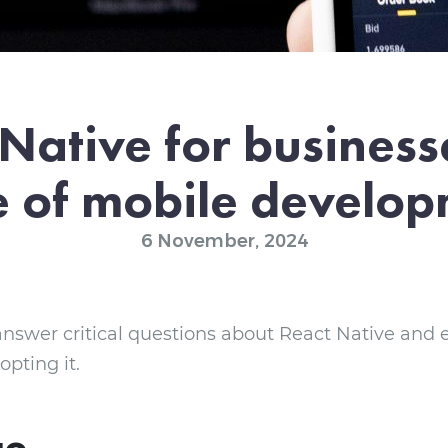
Native for business
e of mobile develo
6 November, 2024
ll answer critical questions about React Native an
pting it.
ão