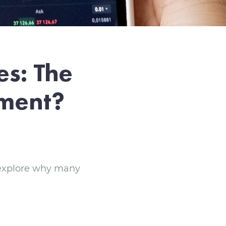
es: The
pment?
d explore why many