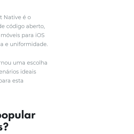
 Native é o
e código aberto,
 móveis para iOS
a e uniformidade.
tornou uma escolha
enários ideais
para esta
popular
s?