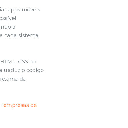
riar apps móveis
ossível
ando a
ra cada sistema
o HTML, CSS ou
e traduz o código
próxima da
ai
empresas de