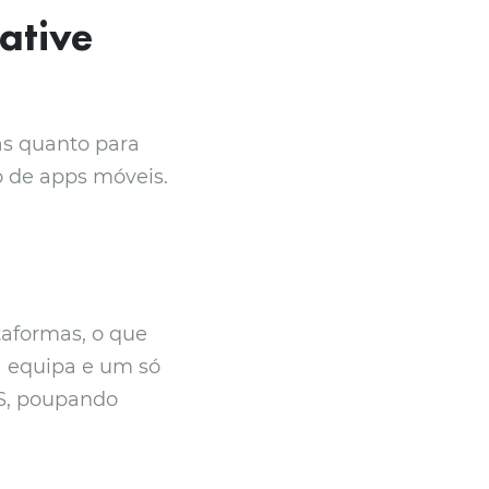
ative
as quanto para
o de apps móveis.
taformas, o que
 equipa e um só
OS, poupando