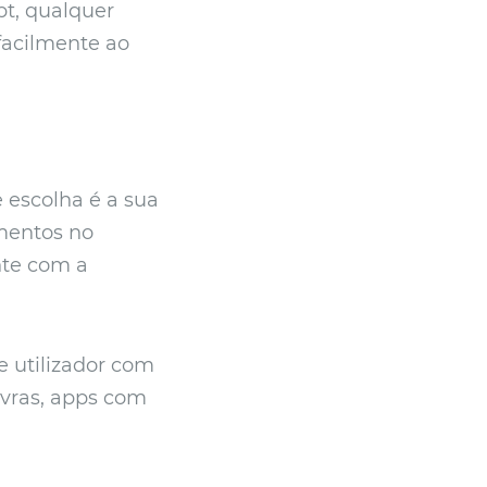
pt, qualquer
facilmente ao
 escolha é a sua
mentos no
nte com a
e utilizador com
avras, apps com