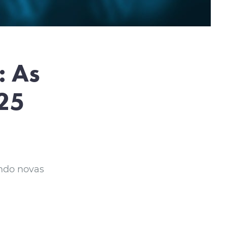
: As
25
indo novas