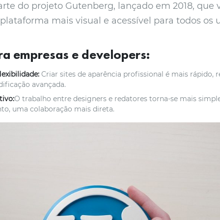
arte do projeto Gutenberg, lançado em 2018, que v
ataforma mais visual e acessível para todos os u
ra empresas e developers:
lexibilidade:
Criar sites de aparência profissional é mais rápido, 
dificação avançada.
tivo:
O trabalho entre designers e redatores torna-se mais simples
nto, uma colaboração mais direta.