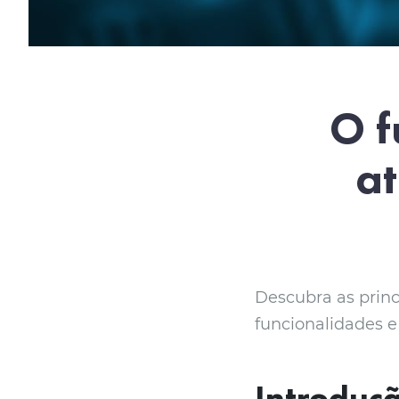
O f
a
Descubra as princ
funcionalidades 
Introduç