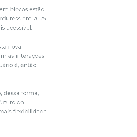
 em blocos estão
WordPress em 2025
s acessível.
sta nova
m às interações
ário é, então,
, dessa forma,
futuro do
ais flexibilidade