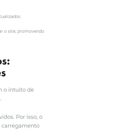
tualizados
ar o site, promovendo
s:
es
 o intuito de
.
idos. Por isso, o
e carregamento