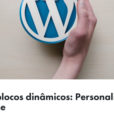
locos dinâmicos: Persona
he