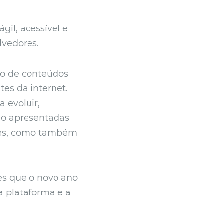
il, acessível e
lvedores.
ão de conteúdos
es da internet.
 evoluir,
ão apresentadas
ores, como também
ões que o novo ano
a plataforma e a