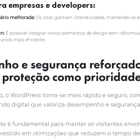
ra empresas e developers:
uário melhorada:
Os sites ganham interatividade, mantendo-se a
gn:
É possível integrar novos elementos de design sem reformul
ursos mais eficiente.
ho e segurança reforçado
 proteção como prioridad
o, o WordPress torna-se mais rápido e seguro, com
do digital que valoriza desempenho e segurança
te é fundamental para manter os visitantes envolv
vestido em otimizações que reduzem o tempo d