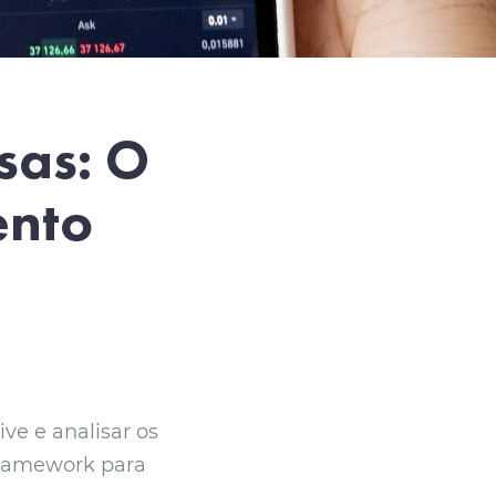
sas: O
ento
ive e analisar os
framework para