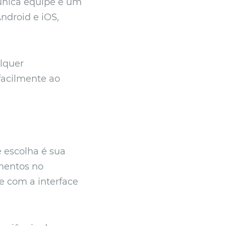
única equipe e um
ndroid e iOS,
alquer
facilmente ao
 escolha é sua
mentos no
e com a interface