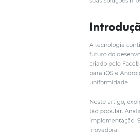
suas soluções móv
Introduç
A tecnologia con
futuro do desenv
criado pelo Face
para iOS e Androi
uniformidade.
Neste artigo, exp
tão popular. Anal
implementação. Sa
inovadora.