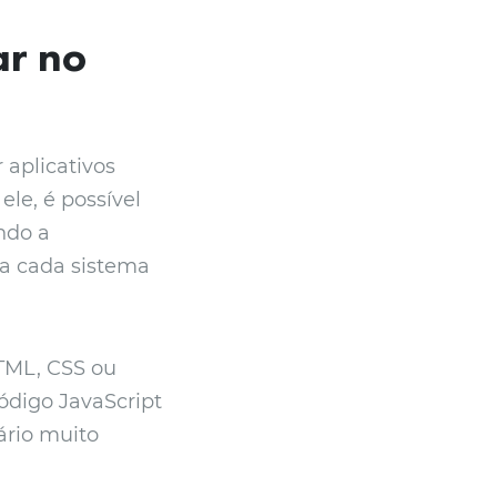
ar no
 aplicativos
le, é possível
ndo a
ra cada sistema
HTML, CSS ou
código JavaScript
ário muito