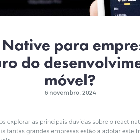
 Native para empre
uro do desenvolvim
móvel?
6 novembro, 2024
s explorar as principais dúvidas sobre o react nat
is tantas grandes empresas estão a adotar este 