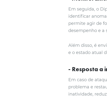
Em seguida, o Di
identificar anoma
permite agir de f
desempenho e a s
Além disso, é env
e o estado atual d
- Resposta a 
Em caso de ataqu
problema e restau
inatividade, reduz