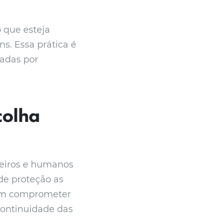
 que esteja
s. Essa prática é
radas por
colha
eiros e humanos
de proteção as
dem comprometer
ontinuidade das