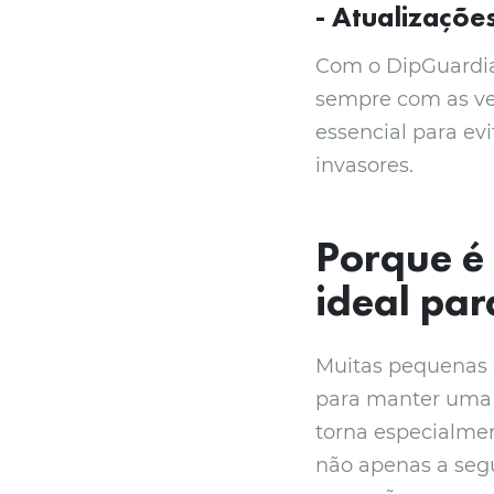
- Atualizaçõe
Com o DipGuardian
sempre com as ver
essencial para ev
invasores.
Porque é
ideal pa
Muitas pequenas 
para manter uma e
torna especialme
não apenas a seg