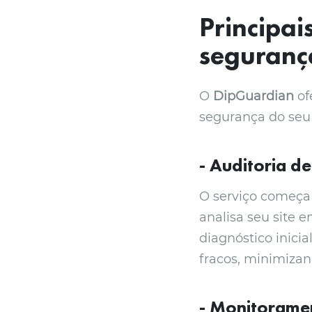
Principai
segurança
O
DipGuardian
of
segurança do seu 
- Auditoria de
O serviço começa
analisa seu site 
diagnóstico inicia
fracos, minimizan
- Monitoramen