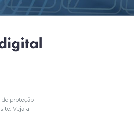
igital
o de proteção
ite. Veja a