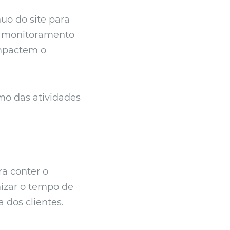
o do site para
se monitoramento
mpactem o
mo das atividades
ra conter o
mizar o tempo de
 dos clientes.