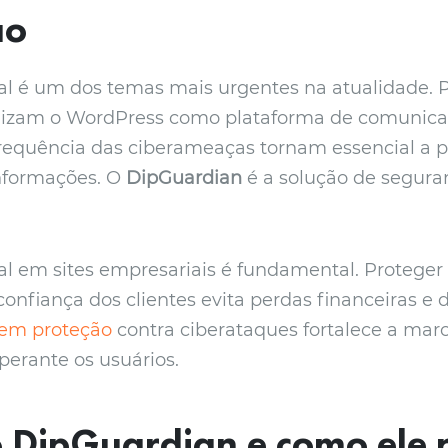
ão
al é um dos temas mais urgentes na atualidade. Po
lizam o WordPress como plataforma de comunicaç
requência das ciberameaças tornam essencial a p
informações. O
DipGuardian
é a solução de seguran
al em sites empresariais é fundamental. Proteger
confiança dos clientes evita perdas financeiras e
r em proteção
contra ciberataques fortalece a mar
perante os usuários.
o DipGuardian e como ele 