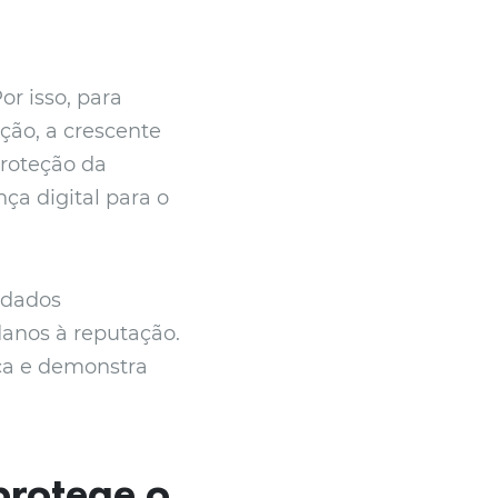
r isso, para
ão, a crescente
roteção da
ça digital para o
 dados
 danos à reputação.
ca e demonstra
protege o